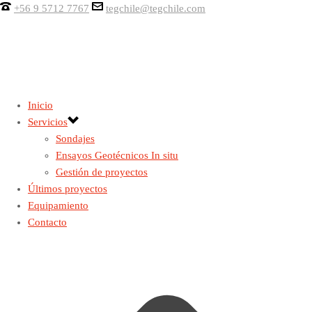
+56 9 5712 7767
tegchile@tegchile.com
Inicio
Servicios
Sondajes
Ensayos Geotécnicos In situ
Gestión de proyectos
Últimos proyectos
Equipamiento
Contacto