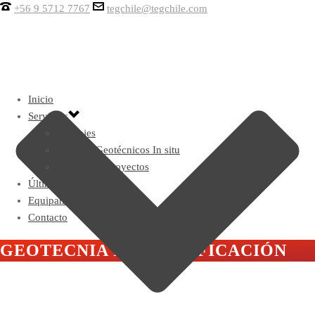
+56 9 5712 7767
tegchile@tegchile.com
Inicio
Servicios
Sondajes
Ensayos Geotécnicos In situ
Gestión de proyectos
Últimos proyectos
Equipamiento
Contacto
GEOTECNIA PARA EDIFICACIÓN