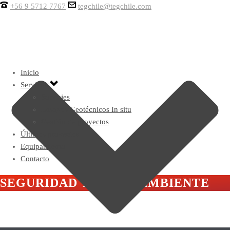
+56 9 5712 7767
tegchile@tegchile.com
Inicio
Servicios
Sondajes
Ensayos Geotécnicos In situ
Gestión de proyectos
Últimos proyectos
Equipamiento
Contacto
SEGURIDAD Y MEDIOAMBIENTE