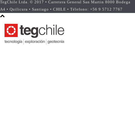
TegChile Ltda. © 2017 • Carretera General San Martin 8000 Bodega
A4 • Quilicura • Santiago • CHILE • Télefono: +56 9 5712 7767