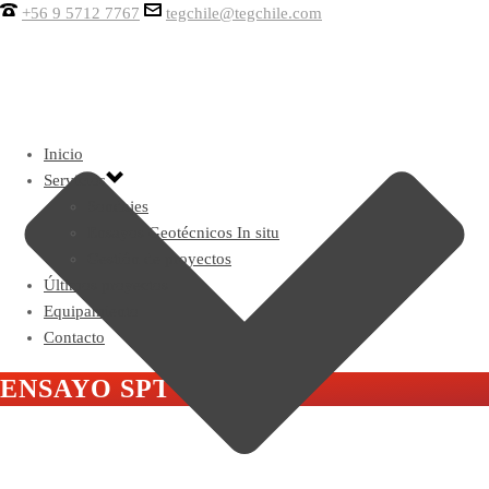
+56 9 5712 7767
tegchile@tegchile.com
Inicio
Servicios
Sondajes
Ensayos Geotécnicos In situ
Gestión de proyectos
Últimos proyectos
Equipamiento
Contacto
ENSAYO SPT