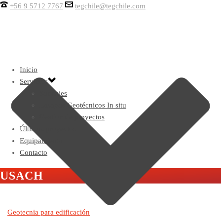
+56 9 5712 7767
tegchile@tegchile.com
Inicio
Servicios
Sondajes
Ensayos Geotécnicos In situ
Gestión de proyectos
Últimos proyectos
Equipamiento
Contacto
USACH
Geotecnia para edificación