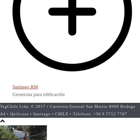
Santiago RM
Geotecnia para edificación
TegChile Ltda. © 2017 • Carretera General San Martin 8000 Bodega
A4 • Quilicura • Santiago • CHILE • Télefono: +56 9 5712 7767